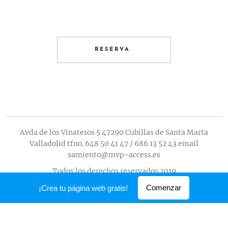
RESERVA
Avda de los Vinateros 5 47290 Cubillas de Santa Marta
Valladolid tfno. 648 50 41 47 / 686 13 52 43 email
samiento@mvp-access.es
Todos los derechos reservados 2019
Creado con
Webnode
Comenzar
¡Crea tu página web gratis!