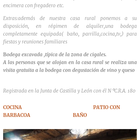
encimera con fregadero etc.
Extras:además de nuestra casa rural ponemos a su
disposición, en régimen de alquiler,una bodega
completamente equipada( baño, parrilla,cocina,tv,) para
fiestas y reuniones familiares
B
odega excavada ,típica de la zona de cigales.
A las personas que se alojan en la casa rural se realiza una
visita gratuita a la bodega con degustación de vino y queso
Registrada en la Junta de Castilla y León con él N ºC.R.A. 180
COCINA
PATIO CON
BARBACOA BAÑO